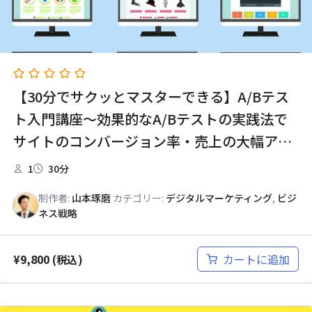
【30分でサクッとマスターできる】A/Bテス
ト入門講座～効果的なA/Bテストの実践法で
サイトのコンバージョン率・売上の大幅アッ
プ～
1
30分
制作者:
山本琢磨
カテゴリー:
デジタルマーケティング
,
ビジ
ネス戦略
¥
9,800
カートに追加
(税込)