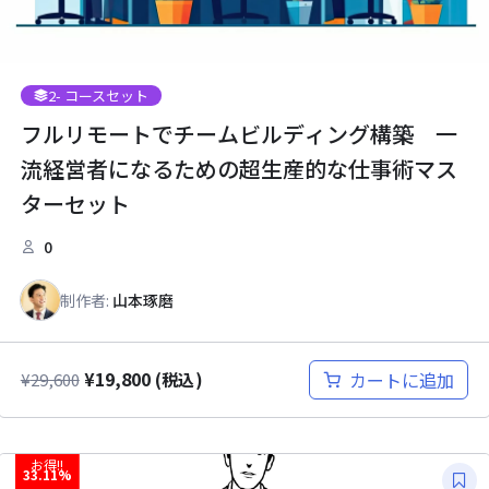
2
- コースセット
フルリモートでチームビルディング構築 一
流経営者になるための超生産的な仕事術マス
ターセット
0
制作者:
山本琢磨
¥
19,800
カートに追加
¥
29,600
(税込)
お得!!
33.11%