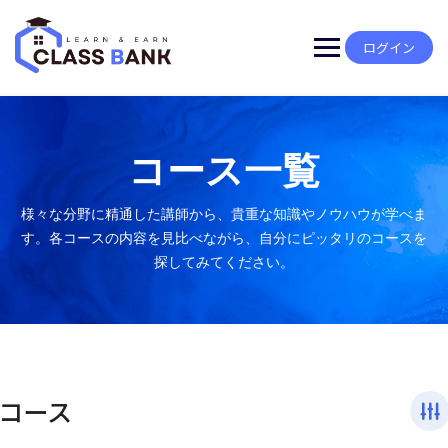
ログイン
コース一覧
様々な分野に精通した講師から、貴重な知識やノウハウが学べま
す。各コースの内容を見比べながら、自分にピッタリのコースを
探してみてください。
コース