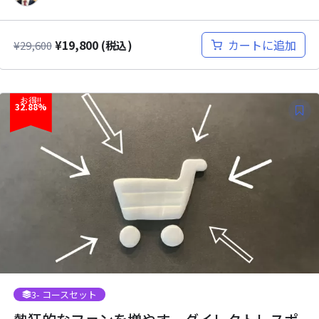
¥
19,800
カートに追加
¥
29,600
(税込)
お得!!
32.88%
3
- コースセット