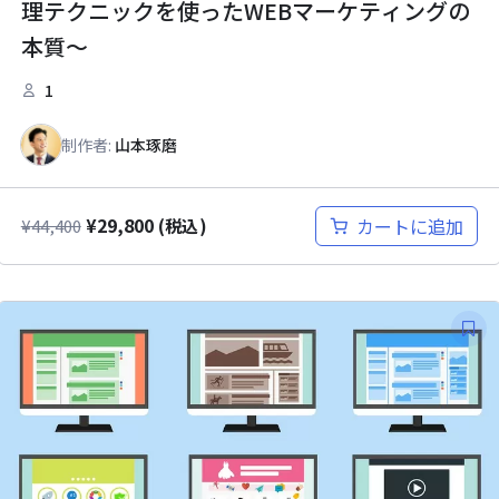
理テクニックを使ったWEBマーケティングの
本質～
1
制作者:
山本琢磨
¥
29,800
カートに追加
¥
44,400
(税込)