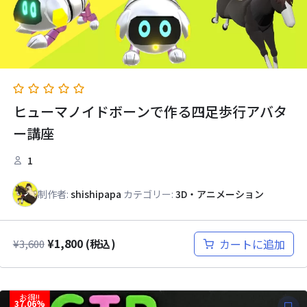
ヒューマノイドボーンで作る四足歩行アバタ
ー講座
1
制作者:
shishipapa
カテゴリー:
3D・アニメーション
¥
1,800
カートに追加
¥
3,600
(税込)
お得!!
37.06%