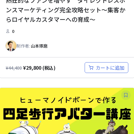
熱狂的なファンを増やす ダイレクトレスポ
ンスマーケティング完全攻略セット～集客か
らロイヤルカスタマーへの育成～
0
制作者:
山本琢磨
¥
29,800
カートに追加
¥
44,400
(税込)