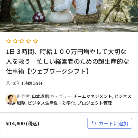
1日３時間、時給１００万円増やして大切な
人を救う 忙しい経営者のための超生産的な
仕事術【ウェブワークシフト】
0
1時間 55分
制作者:
山本琢磨
カテゴリー:
チームマネジメント
,
ビジネス
戦略
,
ビジネス生産性・効率化
,
プロジェクト管理
¥
14,800
カートに追加
(税込)