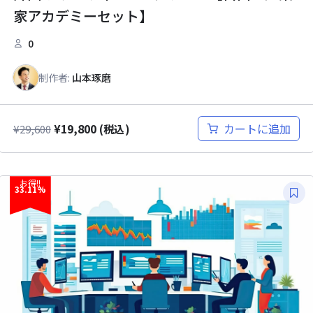
家アカデミーセット】
0
制作者:
山本琢磨
¥
19,800
カートに追加
¥
29,600
(税込)
お得!!
33.11%