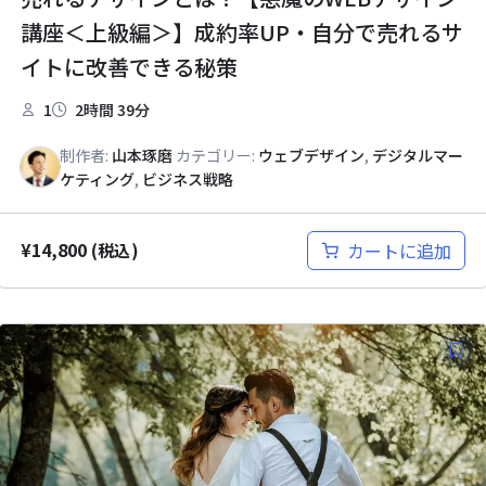
講座＜上級編＞】成約率UP・自分で売れるサ
イトに改善できる秘策
1
2時間 39分
制作者:
山本琢磨
カテゴリー:
ウェブデザイン
,
デジタルマー
ケティング
,
ビジネス戦略
¥
14,800
カートに追加
(税込)