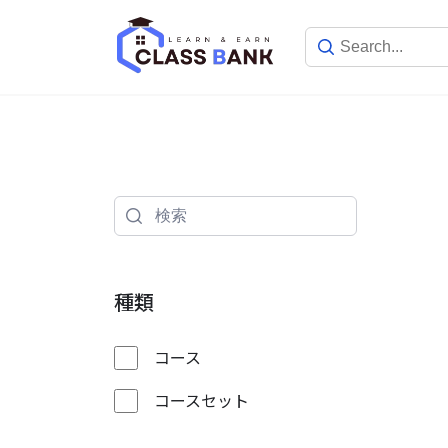
Skip
to
content
種類
コース
コースセット