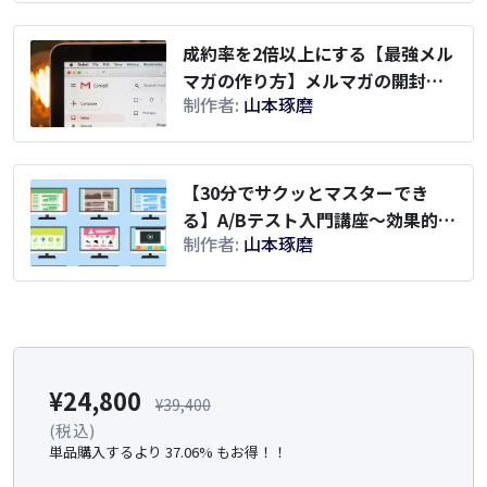
成約率を2倍以上にする【最強メル
マガの作り方】メルマガの開封
制作者:
山本琢磨
率、クリック率を上げる具体的な
方法
【30分でサクッとマスターでき
る】A/Bテスト入門講座～効果的な
制作者:
山本琢磨
A/Bテストの実践法でサイトのコン
バージョン率・売上の大幅アップ
～
¥
24,800
¥
39,400
(税込)
単品購入するより 37.06% もお得！！