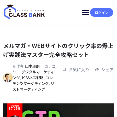
Skip
to
content
ログイン
メルマガ・WEBサイトのクリック率の爆上
げ実践法マスター完全攻略セット
制作者:
山本琢磨
カテゴ
お気に入り
シェア
リー:
デジタルマーケティ
ング
,
ビジネス戦略
,
コン
テンツマーケティング
,
リ
ストマーケティング
お得!!
37.06%