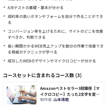
A/Bテストの基礎・基本が分かる
成約率の高いボタンやフォームを自分で作ることができ
る
コンバージョン率を上げるために、サイトのどこを改善
すべきか、判断できる
長い期間かかるWEB売上アップを数分の作業で改善でき
る脅威のテクニックが学べる
成功したWEBのデザインやマイクロコピーが分かる
コースセットに含まれるコース数 (3)
Amazonベストセラー3冠獲得【マ
イクロコピー】たった2文字を変え
制作者:
山本琢磨
るだけで売上を1.5倍にする魔法の
WEBライティング