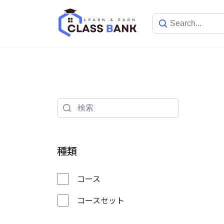
Skip
to
content
種類
コース
コースセット