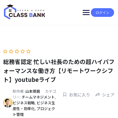
Skip
to
content
ログイン
総務省認定 忙しい社長のための超ハイパフ
ォーマンスな働き方【リモートワークシフ
ト】youtubeライブ
制作者:
山本琢磨
カテゴ
お気に入り
シェア
リー:
チームマネジメント
,
ビジネス戦略
,
ビジネス生
産性・効率化
,
プロジェク
ト管理