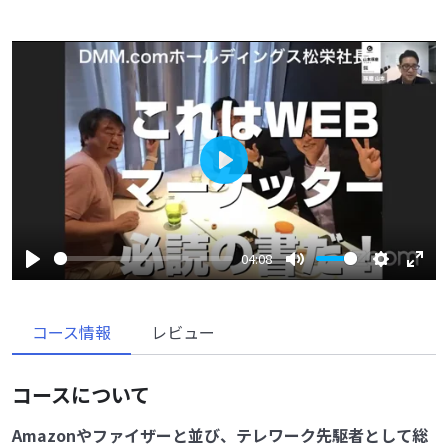
Play
04:08
Play
Mute
Settings
Enter
fulls
コース情報
レビュー
コースについて
Amazonやファイザーと並び、テレワーク先駆者として総