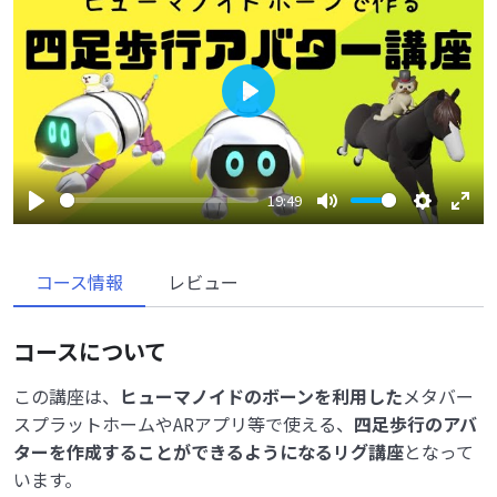
Play
19:49
Play
Mute
Settings
Enter
fulls
コース情報
レビュー
コースについて
この講座は、
ヒューマノイドのボーンを利用した
メタバー
スプラットホームやARアプリ等で使える、
四足歩行のアバ
ターを作成することができるようになるリグ講座
となって
います。