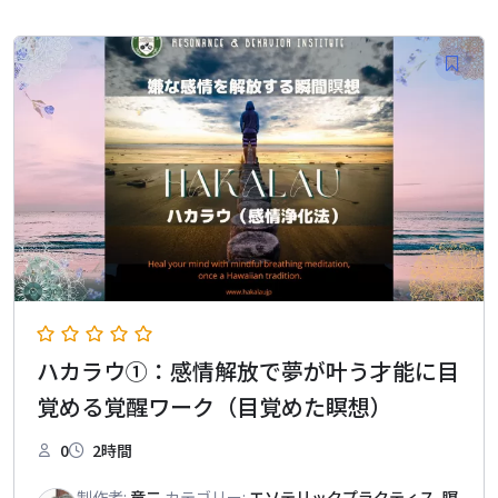
ハカラウ①：感情解放で夢が叶う才能に目
覚める覚醒ワーク（目覚めた瞑想）
0
2時間
制作者:
竜二
カテゴリー:
エソテリックプラクティス
,
瞑