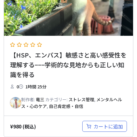
【HSP、エンパス】敏感さと高い感受性を
理解する−−−学術的な見地からも正しい知
識を得る
0
1時間 25分
制作者:
竜三
カテゴリー:
ストレス管理
,
メンタルヘル
ス・心のケア
,
自己肯定感・自信
¥
980
カートに追加
(税込)