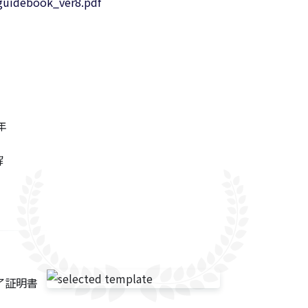
_guidebook_ver8.pdf
年
解
了証明書