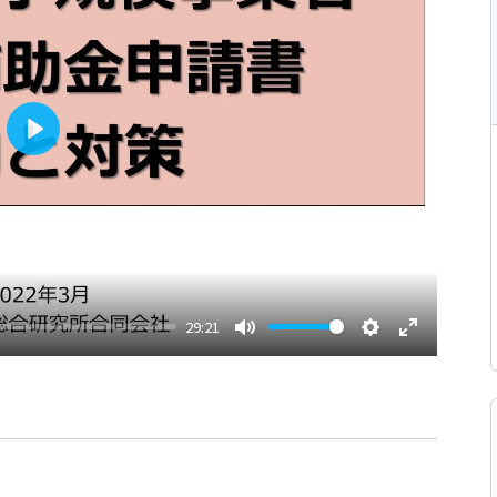
Play
29:21
Mute
Settings
Enter
fullscreen