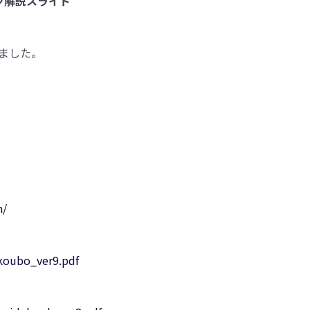
ツ解説スライド
しました。
h/
_koubo_ver9.pdf