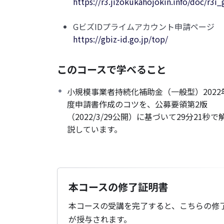
https://r3.jizokukahojokin.info/doc/r3i
GビズIDプライムアカウント申請ページ
https://gbiz-id.go.jp/top/
このコースで学べること
小規模事業者持続化補助金（一般型）2022
度申請書作成のコツを、公募要領第2版
（2022/3/29公開）に基づいて29分21秒で
説しています。
本コースの修了証明書
本コースの受講を完了すると、こちらの修
が授与されます。