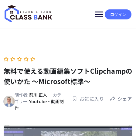
Skip
to
content
ログイン
無料で使える動画編集ソフトClipchampの
使いかた ～Microsoft標準～
制作者:
前川 正人
カテ
お気に入り
シェア
ゴリー:
Youtube・動画制
作