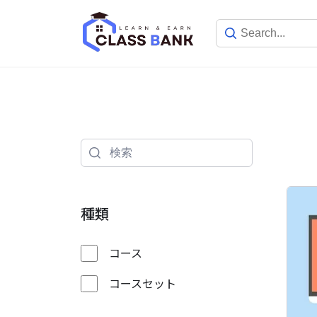
Skip
to
content
種類
コース
コースセット