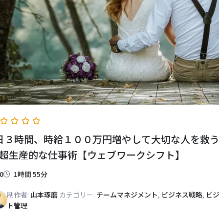
日３時間、時給１００万円増やして大切な人を救
超生産的な仕事術【ウェブワークシフト】
0
1時間 55分
制作者:
山本琢磨
カテゴリー:
チームマネジメント
,
ビジネス戦略
,
ビ
ト管理