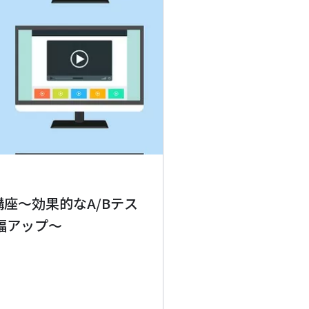
講座～効果的なA/Bテス
幅アップ～