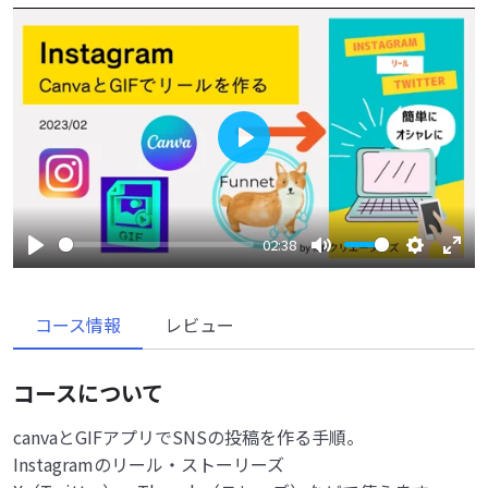
Play
02:38
Play
Mute
Settings
Enter
fulls
コース情報
レビュー
コースについて
canvaとGIFアプリでSNSの投稿を作る手順。
Instagramのリール・ストーリーズ