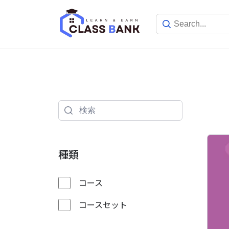
Skip
to
content
種類
コース
コースセット