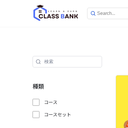
Skip
to
content
種類
コース
コースセット