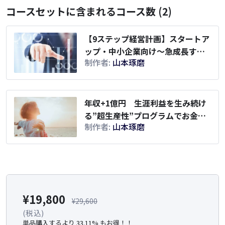
コースセットに含まれるコース数 (2)
【9ステップ経営計画】スタートア
ップ・中小企業向け～急成長する
制作者:
山本琢磨
事業計画の立て方～
年収+1億円 生涯利益を生み続け
る”超生産性”プログラムでお金、
制作者:
山本琢磨
時間、自由を手に入れる【自由な
起業家アカデミー】
¥
19,800
¥
29,600
(税込)
単品購入するより 33.11% もお得！！