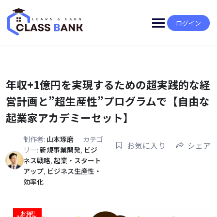
Skip
to
content
ログイン
年収+1億円を実現するための超実践的な経
営計画と”超生産性”プログラムで【自由な
起業家アカデミーセット】
制作者:
山本琢磨
カテゴ
お気に入り
シェア
リー:
新規事業開発
,
ビジ
ネス戦略
,
起業・スタート
アップ
,
ビジネス生産性・
効率化
お得!!