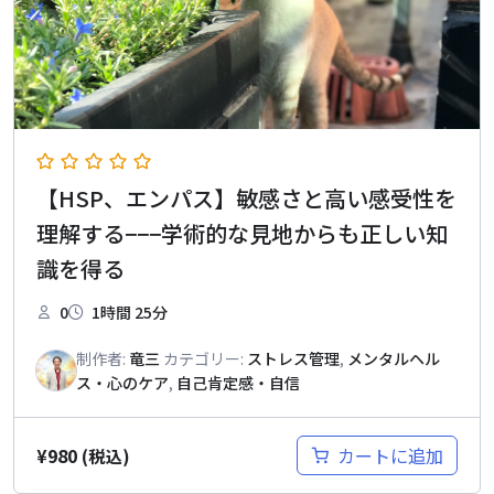
【HSP、エンパス】敏感さと高い感受性を
理解する−−−学術的な見地からも正しい知
識を得る
0
1時間 25分
制作者:
竜三
カテゴリー:
ストレス管理
,
メンタルヘル
ス・心のケア
,
自己肯定感・自信
¥
980
カートに追加
(税込)