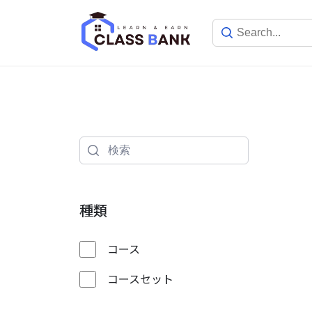
Skip
to
content
種類
コース
コースセット