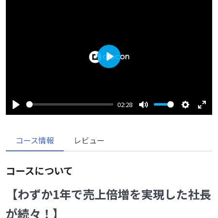
Play
02:28
Play
Mute
Settings
Enter
fulls
コース情報
レビュー
コースについて
【わずか1年で売上倍増を実現した社長
が続々！】