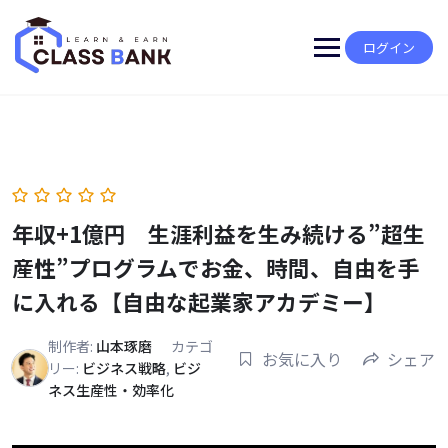
Skip
to
content
ログイン
年収+1億円 生涯利益を生み続ける”超生
産性”プログラムでお金、時間、自由を手
に入れる【自由な起業家アカデミー】
制作者:
山本琢磨
カテゴ
お気に入り
シェア
リー:
ビジネス戦略
,
ビジ
ネス生産性・効率化