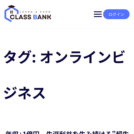
Skip
to
content
ログイン
タグ:
オンラインビ
ジネス
年収+1億円 生涯利益を生み続ける”超生