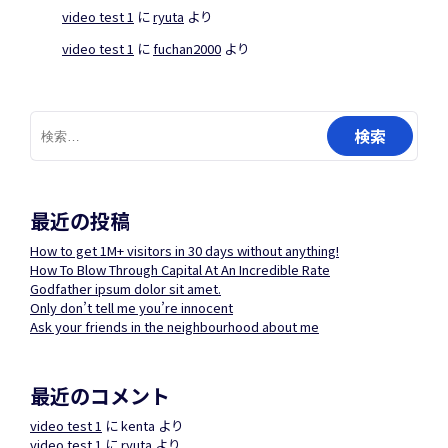
video test 1
に
ryuta
より
ョ
video test 1
に
fuchan2000
より
ン
検
索:
最近の投稿
How to get 1M+ visitors in 30 days without anything!
How To Blow Through Capital At An Incredible Rate
Godfather ipsum dolor sit amet.
Only don’t tell me you’re innocent
Ask your friends in the neighbourhood about me
最近のコメント
video test 1
に
kenta
より
video test 1
に
ryuta
より