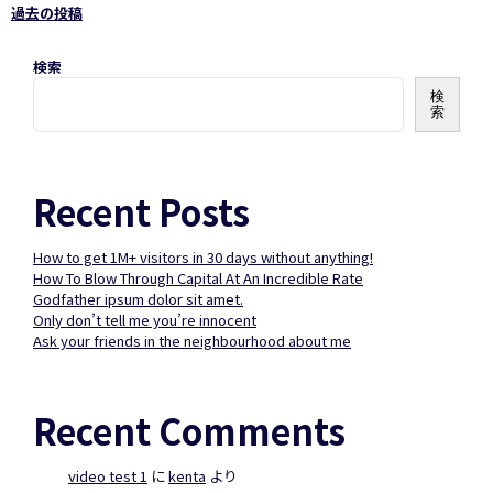
過去の投稿
投
検索
稿
検
索
ナ
Recent Posts
ビ
How to get 1M+ visitors in 30 days without anything!
How To Blow Through Capital At An Incredible Rate
Godfather ipsum dolor sit amet.
ゲ
Only don’t tell me you’re innocent
Ask your friends in the neighbourhood about me
ー
Recent Comments
シ
video test 1
に
kenta
より