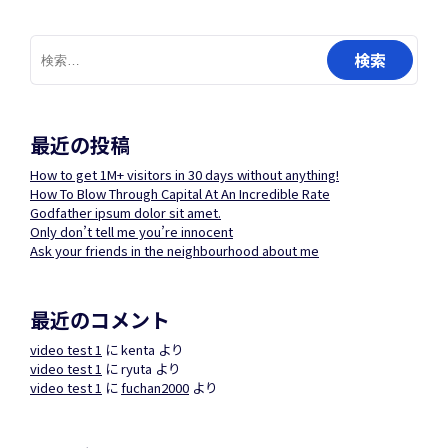
検
索:
最近の投稿
How to get 1M+ visitors in 30 days without anything!
How To Blow Through Capital At An Incredible Rate
Godfather ipsum dolor sit amet.
Only don’t tell me you’re innocent
Ask your friends in the neighbourhood about me
最近のコメント
video test 1
に
kenta
より
video test 1
に
ryuta
より
video test 1
に
fuchan2000
より