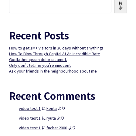
検
索
Recent Posts
How to get 1M+ visitors in 30 days without anything!
How To Blow Through Capital At An Incredible Rate
Godfather ipsum dolor sit amet.
Only don’t tell me you’re innocent
Ask your friends in the neighbourhood about me
Recent Comments
video test 1
に
kenta
より
video test 1
に
ryuta
より
video test 1
に
fuchan2000
より