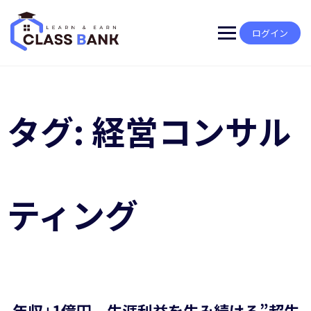
Skip
to
content
ログイン
タグ:
経営コンサル
ティング
年収+1億円 生涯利益を生み続ける”超生