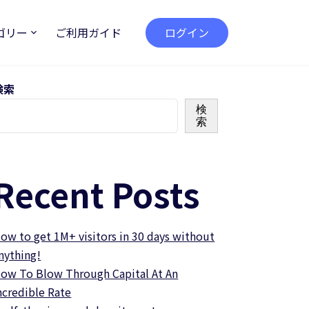
ゴリー
ご利用ガイド
ログイン
検索
検
索
Recent Posts
ow to get 1M+ visitors in 30 days without
nything!
ow To Blow Through Capital At An
ncredible Rate