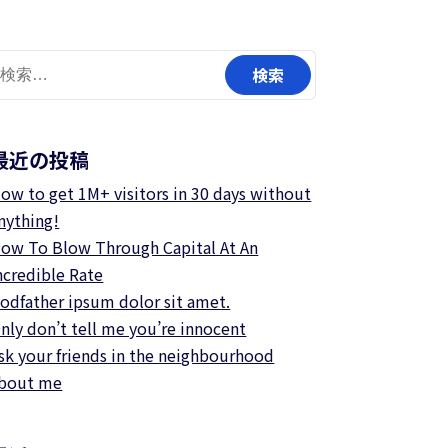
検
:
最近の投稿
ow to get 1M+ visitors in 30 days without
nything!
ow To Blow Through Capital At An
ncredible Rate
odfather ipsum dolor sit amet.
nly don’t tell me you’re innocent
sk your friends in the neighbourhood
bout me