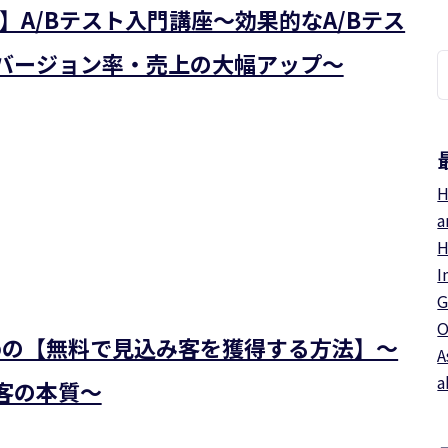
】A/Bテスト入門講座～効果的なA/Bテス
バージョン率・売上の大幅アップ～
索
H
a
H
I
G
O
めの【無料で見込み客を獲得する方法】～
A
a
客の本質～