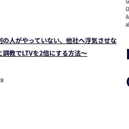
G
O
A
a
割の人がやっていない、他社へ浮気させな
調教でLTVを2倍にする方法～
浮