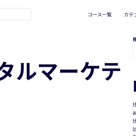
コース一覧
カテ
タルマーケテ
H
a
H
I