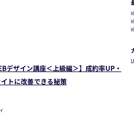
v
v
v
U
EBデザイン講座＜上級編＞】成約率UP・
サイトに改善できる秘策
ィ