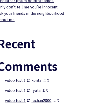
odfather ipsum dolor sit amet.
nly don’t tell me you’re innocent
sk your friends in the neighbourhood
bout me
Recent
Comments
video test 1
に
kenta
より
video test 1
に
ryuta
より
video test 1
に
fuchan2000
より