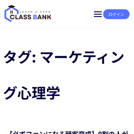
Skip
to
content
ログイン
タグ:
マーケティン
グ心理学
【必ずファンになる顧客育成】9割の人が