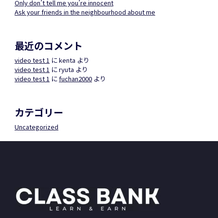
Only don’t tell me you’re innocent
Ask your friends in the neighbourhood about me
最近のコメント
video test 1
に
kenta
より
video test 1
に
ryuta
より
video test 1
に
fuchan2000
より
カテゴリー
Uncategorized