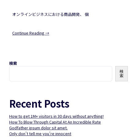
オンラインビジネスにおける商品開発、 個
Continue Reading →
検索
検
索
Recent Posts
How to get 1M+ visitors in 30 days without anything!
How To Blow Through Capital At An Incredible Rate
Godfather ipsum dolor sit amet.
Only don’t tell me you’re innocent