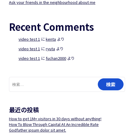
Ask your friends in the neighbourhood about me
Recent Comments
video test 1
に
kenta
より
video test 1
に
ryuta
より
video test 1
に
fuchan2000
より
検
索:
最近の投稿
How to get 1M+ visitors in 30 days without anything!
How To Blow Through Capital At An Incredible Rate
Godfather ipsum dolor sit amet.