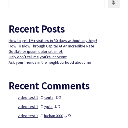
索
Recent Posts
How to get 1M+ visitors in 30 days without anything!
How To Blow Through Capital At An Incredible Rate
Godfather ipsum dolor sit amet.
Only don’t tell me you’re innocent
Ask your friends in the neighbourhood about me
Recent Comments
video test 1
に
kenta
より
video test 1
に
ryuta
より
video test 1
に
fuchan2000
より