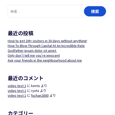
検
索:
最近の投稿
How to get 1M+ visitors in 30 days without anything!
How To Blow Through Capital At An Incredible Rate
Godfather ipsum dolor sit amet.
Only don’t tell me you’re innocent
Ask your friends in the neighbourhood about me
最近のコメント
video test 1
に
kenta
より
video test 1
に
ryuta
より
video test 1
に
fuchan2000
より
カテゴリー