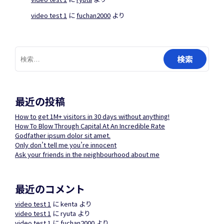
video test 1
に
fuchan2000
より
検
索:
最近の投稿
How to get 1M+ visitors in 30 days without anything!
How To Blow Through Capital At An Incredible Rate
Godfather ipsum dolor sit amet.
Only don’t tell me you’re innocent
Ask your friends in the neighbourhood about me
最近のコメント
video test 1
に
kenta
より
video test 1
に
ryuta
より
video test 1
に
fuchan2000
より