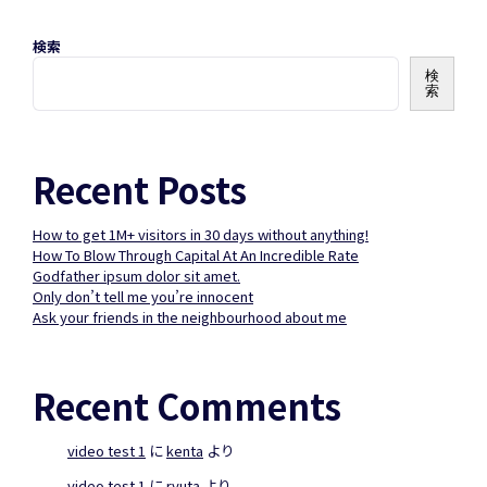
検索
検
索
Recent Posts
How to get 1M+ visitors in 30 days without anything!
How To Blow Through Capital At An Incredible Rate
Godfather ipsum dolor sit amet.
Only don’t tell me you’re innocent
Ask your friends in the neighbourhood about me
Recent Comments
video test 1
に
kenta
より
video test 1
に
ryuta
より