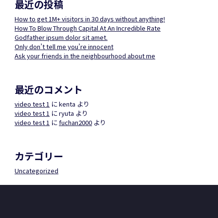
最近の投稿
How to get 1M+ visitors in 30 days without anything!
How To Blow Through Capital At An Incredible Rate
Godfather ipsum dolor sit amet.
Only don’t tell me you’re innocent
Ask your friends in the neighbourhood about me
最近のコメント
video test 1
に
kenta
より
video test 1
に
ryuta
より
video test 1
に
fuchan2000
より
カテゴリー
Uncategorized