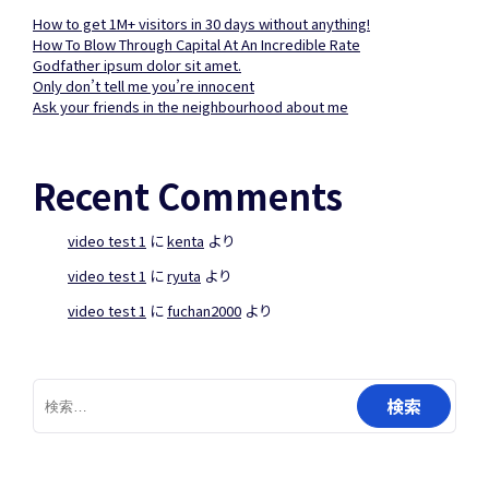
How to get 1M+ visitors in 30 days without anything!
How To Blow Through Capital At An Incredible Rate
Godfather ipsum dolor sit amet.
Only don’t tell me you’re innocent
Ask your friends in the neighbourhood about me
Recent Comments
video test 1
に
kenta
より
video test 1
に
ryuta
より
video test 1
に
fuchan2000
より
検
索: