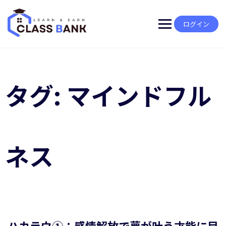
Skip
to
content
ログイン
タグ:
マインドフル
ネス
ハカラウ①：感情解放で夢が叶う才能に目