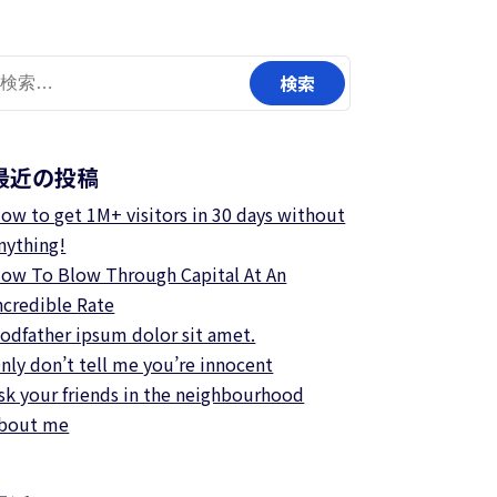
検
:
最近の投稿
ow to get 1M+ visitors in 30 days without
nything!
ow To Blow Through Capital At An
ncredible Rate
odfather ipsum dolor sit amet.
nly don’t tell me you’re innocent
sk your friends in the neighbourhood
bout me