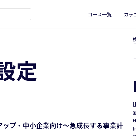
コース一覧
カテ
設定
H
a
H
アップ・中小企業向け～急成長する事業計
I