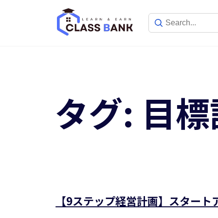
Skip
to
content
タグ:
目標
【9ステップ経営計画】スタート