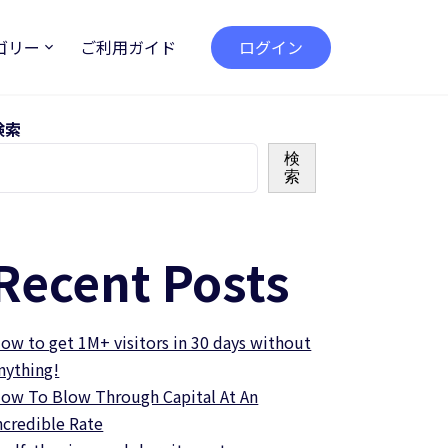
ゴリー
ご利用ガイド
ログイン
検索
検
索
Recent Posts
ow to get 1M+ visitors in 30 days without
nything!
ow To Blow Through Capital At An
ncredible Rate