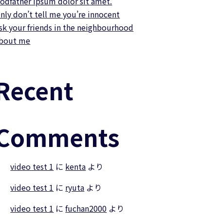
odfather ipsum dolor sit amet.
nly don’t tell me you’re innocent
sk your friends in the neighbourhood
bout me
Recent
Comments
video test 1
に
kenta
より
video test 1
に
ryuta
より
video test 1
に
fuchan2000
より