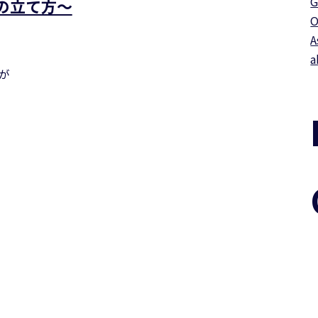
G
の立て方～
O
A
a
が