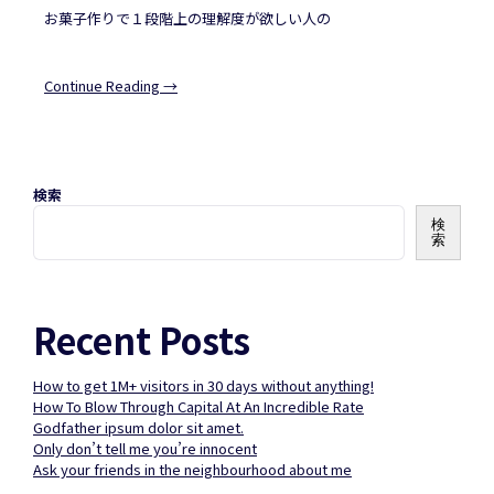
お菓子作りで１段階上の理解度が欲しい人の
Continue Reading →
検索
検
索
Recent Posts
How to get 1M+ visitors in 30 days without anything!
How To Blow Through Capital At An Incredible Rate
Godfather ipsum dolor sit amet.
Only don’t tell me you’re innocent
Ask your friends in the neighbourhood about me