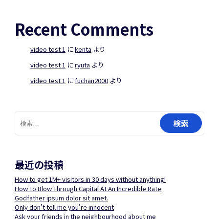
Recent Comments
video test 1
に
kenta
より
video test 1
に
ryuta
より
video test 1
に
fuchan2000
より
検
索:
最近の投稿
How to get 1M+ visitors in 30 days without anything!
How To Blow Through Capital At An Incredible Rate
Godfather ipsum dolor sit amet.
Only don’t tell me you’re innocent
Ask your friends in the neighbourhood about me