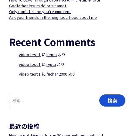
Godfather ipsum dolor sit amet.
Only don’t tell me you’re innocent
Ask your friends in the neighbourhood about me
Recent Comments
video test 1
に
kenta
より
video test 1
に
ryuta
より
video test 1
に
fuchan2000
より
検
索:
最近の投稿
How to get 1M+ visitors in 30 days without anything!