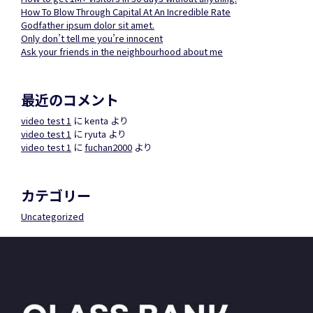
How To Blow Through Capital At An Incredible Rate
Godfather ipsum dolor sit amet.
Only don’t tell me you’re innocent
Ask your friends in the neighbourhood about me
最近のコメント
video test 1
に
kenta
より
video test 1
に
ryuta
より
video test 1
に
fuchan2000
より
カテゴリー
Uncategorized