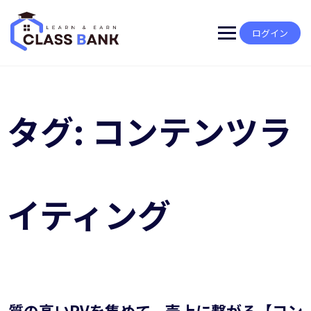
Skip
to
content
ログイン
タグ:
コンテンツラ
イティング
質の高いPVを集めて、売上に繋がる【コン