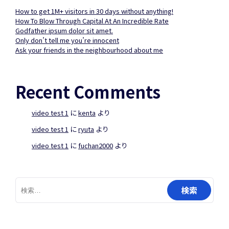
How to get 1M+ visitors in 30 days without anything!
How To Blow Through Capital At An Incredible Rate
Godfather ipsum dolor sit amet.
Only don’t tell me you’re innocent
Ask your friends in the neighbourhood about me
Recent Comments
video test 1
に
kenta
より
video test 1
に
ryuta
より
video test 1
に
fuchan2000
より
検
索: