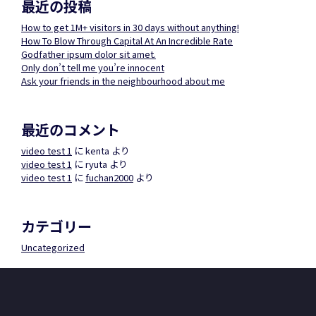
最近の投稿
How to get 1M+ visitors in 30 days without anything!
How To Blow Through Capital At An Incredible Rate
Godfather ipsum dolor sit amet.
Only don’t tell me you’re innocent
Ask your friends in the neighbourhood about me
最近のコメント
video test 1
に
kenta
より
video test 1
に
ryuta
より
video test 1
に
fuchan2000
より
カテゴリー
Uncategorized