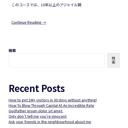
このコースでは、10年以上のアジャイル開
Continue Reading →
検索
検
索
Recent Posts
How to get 1M+ visitors in 30 days without anything!
How To Blow Through Capital At An Incredible Rate
Godfather ipsum dolor sit amet.
Only don’t tell me you’re innocent
Ask your friends in the neighbourhood about me