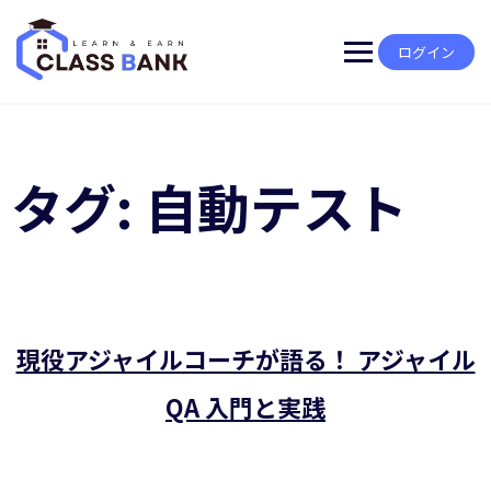
Skip
to
content
ログイン
タグ:
自動テスト
現役アジャイルコーチが語る！ アジャイル
QA 入門と実践