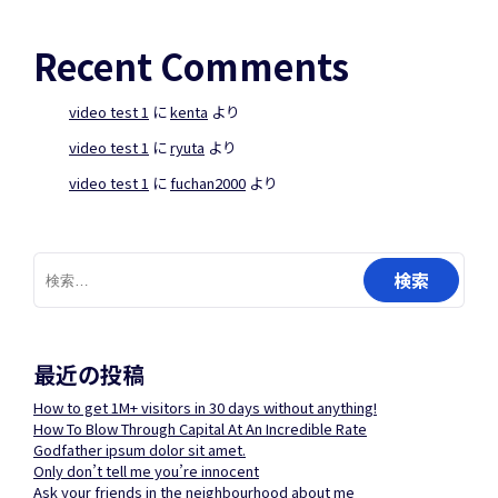
Recent Comments
video test 1
に
kenta
より
video test 1
に
ryuta
より
video test 1
に
fuchan2000
より
検
索:
最近の投稿
How to get 1M+ visitors in 30 days without anything!
How To Blow Through Capital At An Incredible Rate
Godfather ipsum dolor sit amet.
Only don’t tell me you’re innocent
Ask your friends in the neighbourhood about me