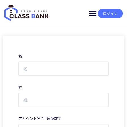
Skip
to
content
ログイン
名
姓
アカウント名 *半角英数字