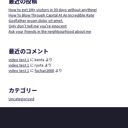
最近の投稿
How to get 1M+ visitors in 30 days without anything!
How To Blow Through Capital At An Incredible Rate
Godfather ipsum dolor sit amet.
Only don’t tell me you’re innocent
Ask your friends in the neighbourhood about me
最近のコメント
video test 1
に
kenta
より
video test 1
に
ryuta
より
video test 1
に
fuchan2000
より
カテゴリー
Uncategorized