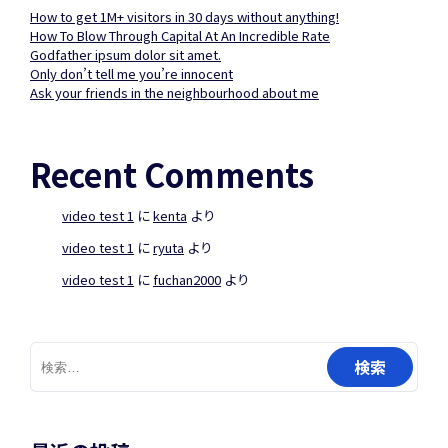
How to get 1M+ visitors in 30 days without anything!
How To Blow Through Capital At An Incredible Rate
Godfather ipsum dolor sit amet.
Only don’t tell me you’re innocent
Ask your friends in the neighbourhood about me
Recent Comments
video test 1
に
kenta
より
video test 1
に
ryuta
より
video test 1
に
fuchan2000
より
検
索: