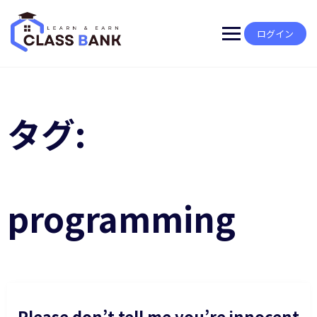
Skip
to
content
ログイン
タグ:
programming
Please don’t tell me you’re innocent