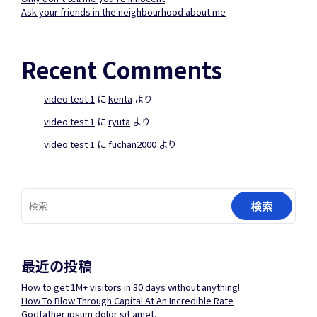
Ask your friends in the neighbourhood about me
Recent Comments
video test 1
に
kenta
より
video test 1
に
ryuta
より
video test 1
に
fuchan2000
より
検
索:
最近の投稿
How to get 1M+ visitors in 30 days without anything!
How To Blow Through Capital At An Incredible Rate
Godfather ipsum dolor sit amet.