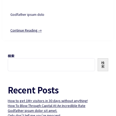
Godfather ipsum dolo
Continue Reading →
検索
検
索
Recent Posts
How to get 1M+ visitors in 30 days without anything!
How To Blow Through Capital At An Incredible Rate
Godfather ipsum dolor sit amet.
Only don’t tell me you’re innocent