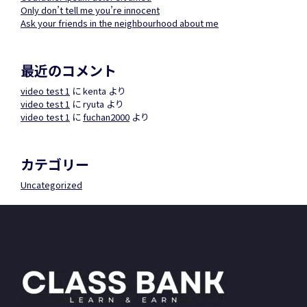
Only don’t tell me you’re innocent
Ask your friends in the neighbourhood about me
最近のコメント
video test 1
に
kenta
より
video test 1
に
ryuta
より
video test 1
に
fuchan2000
より
カテゴリー
Uncategorized