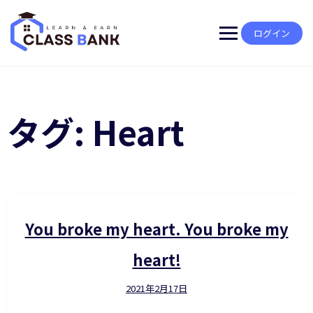
Skip
to
content
ログイン
タグ:
Heart
You broke my heart. You broke my
heart!
2021年2月17日