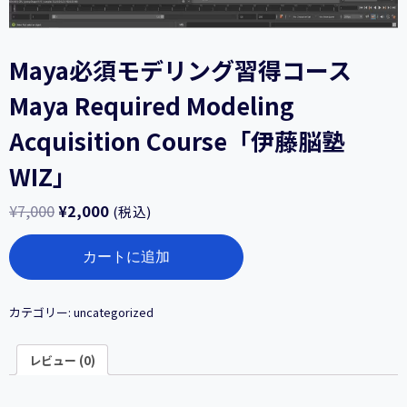
Maya必須モデリング習得コース
Maya Required Modeling
Acquisition Course「伊藤脳塾
WIZ」
¥
7,000
¥
2,000
(税込)
Maya
カートに追加
必
須
モ
デ
カテゴリー:
uncategorized
リ
ン
レビュー (0)
グ
習
得