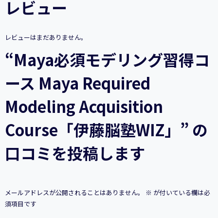
レビュー
コ
ー
ス
Maya
レビューはまだありません。
Required
Modeling
“Maya必須モデリング習得コ
Acquisition
Course「伊
ース Maya Required
藤
脳
塾
Modeling Acquisition
WIZ」
個
Course「伊藤脳塾WIZ」” の
口コミを投稿します
メールアドレスが公開されることはありません。
※
が付いている欄は必
須項目です