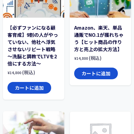
【必ずファンになる顧
Amazon、楽天、単品
客育成】9割の人がやっ
通販でNO.1が獲れちゃ
ていない、他社へ浮気
う【ヒット商品の作り
させないリピート戦略
方と売上の拡大方法】
～洗脳と調教でLTVを2
(税込)
¥
14,800
倍にする方法～
(税込)
カートに追加
¥
14,800
カートに追加