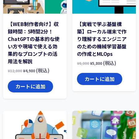
【WEB制作者向け】収
【実戦で学ぶ基盤構
録時間：5時間2分！
築】ローカル端末で作
ChatGPTの基本的な使
り理解するエンジニア
い方や現場で使える効
のための機械学習基盤
果的なプロンプトの活
の作成とMLOps
用法を解説
(税込)
¥
6,000
¥
5,800
(税込)
¥
12,800
¥
4,980
カートに追加
カートに追加