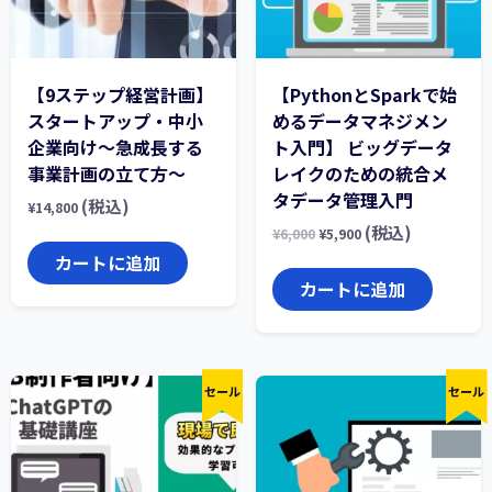
【9ステップ経営計画】
【PythonとSparkで始
スタートアップ・中小
めるデータマネジメン
企業向け～急成長する
ト入門】 ビッグデータ
事業計画の立て方～
レイクのための統合メ
タデータ管理入門
(税込)
¥
14,800
(税込)
¥
6,000
¥
5,900
カートに追加
カートに追加
セール
セール