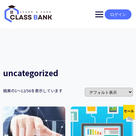
Skip
to
content
ログイン
uncategorized
結果の1～12/56を表示しています
セール