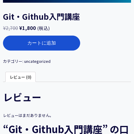
Git・Github入門講座
¥
2,700
¥
1,800
(税込)
Git・
カートに追加
Github
入
門
講
カテゴリー:
uncategorized
座
個
レビュー (0)
レビュー
レビューはまだありません。
“Git・Github入門講座” の口