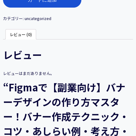
で
【副
業
向
カテゴリー:
uncategorized
け】
バ
レビュー (0)
ナ
ー
デ
レビュー
ザ
イ
ン
の
レビューはまだありません。
作
り
“Figmaで【副業向け】バナ
方
マ
ーデザインの作り方マスタ
ス
タ
ー！
ー！バナー作成テクニック・
バ
ナ
コツ・あしらい例・考え方・
ー
作