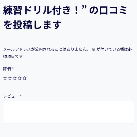
成
練習ドリル付き！” の口コミ
テ
ク
を投稿します
ニ
ッ
ク・
コ
ツ・
メールアドレスが公開されることはありません。
※
が付いている欄は必
あ
し
須項目です
ら
い
評価
*
例・
考
え
方・
レビュー
*
練
習
ド
リ
ル
付
き！
個