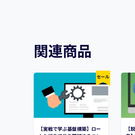
関連商品
セール
【実戦で学ぶ基盤構築】ロー
【