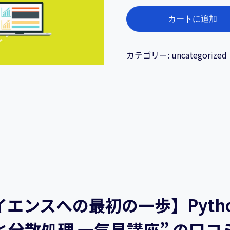
超
カートに追加
速
入
門!
カテゴリー:
uncategorized
【デ
ー
タ
サ
イ
エ
ン
ス
へ
の
エンスへの最初の一歩】Pytho
最
初
分散処理 一気見講座” の口コ