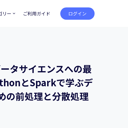
ゴリー
ご利用ガイド
ログイン
データサイエンスへの最
honとSparkで学ぶデ
めの前処理と分散処理