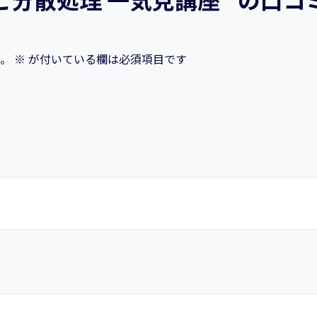
の
一
歩】
。
※
が付いている欄は必須項目です
Python
と
Spark
で
学
ぶ
デ
ー
タ
分
析
の
た
め