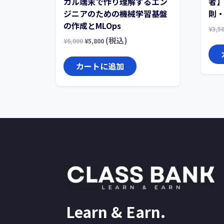
カル端末で作り理解するエン
者】
ジニアのための機械学習基盤
則
の作成とMLOps
¥
3,5
(税込)
¥
6,000
¥
5,800
カートに追加
Learn & Earn.