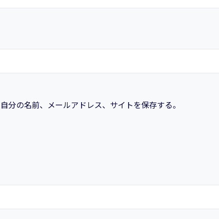
の
前
処
理
と
分
散
処
に自分の名前、メールアドレス、サイトを保存する。
理
一
気
見
講
座
個