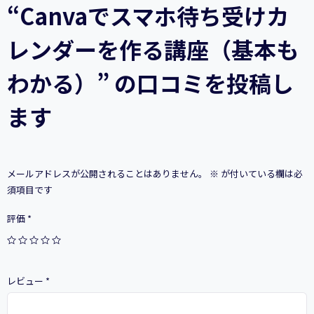
作
“Canvaでスマホ待ち受けカ
る
講
レンダーを作る講座（基本も
座
（基
本
わかる）” の口コミを投稿し
も
わ
ます
か
る）
個
メールアドレスが公開されることはありません。
※
が付いている欄は必
須項目です
評価
*
レビュー
*