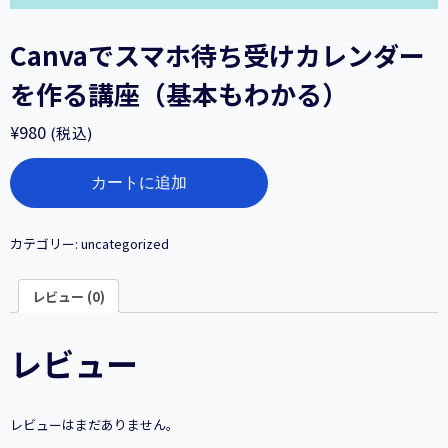
Canvaでスマホ待ち受けカレンダー
を作る講座（基本もわかる）
¥
980
(税込)
Canva
カートに追加
で
ス
マ
ホ
カテゴリー:
uncategorized
待
ち
レビュー (0)
受
け
カ
レビュー
レ
ン
ダ
ー
レビューはまだありません。
を