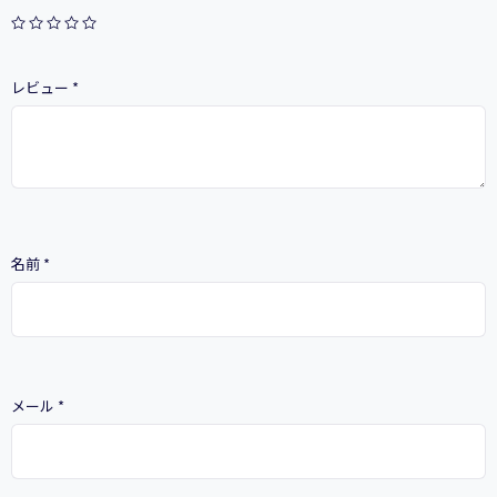
産
的
な
仕
レビュー
*
事
術
【ウ
ェ
ブ
ワ
ー
ク
名前
*
シ
フ
ト】
個
メール
*