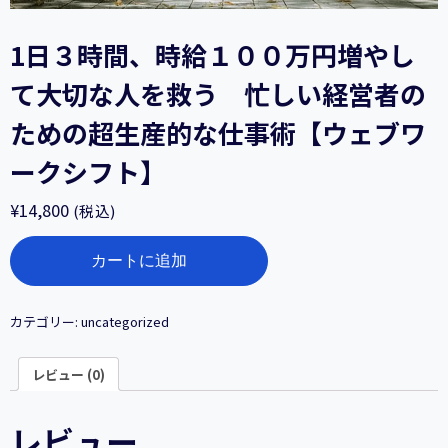
1日３時間、時給１００万円増やし
て大切な人を救う 忙しい経営者の
ための超生産的な仕事術【ウェブワ
ークシフト】
¥
14,800
(税込)
1
カートに追加
日
３
時
間、
カテゴリー:
uncategorized
時
給
レビュー (0)
１
０
０
レビュー
万