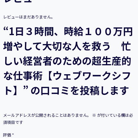
円
増
や
レビューはまだありません。
し
て
“1日３時間、時給１００万円
大
切
増やして大切な人を救う 忙
な
人
を
しい経営者のための超生産的
救
う
な仕事術【ウェブワークシフ
忙
し
い
ト】” の口コミを投稿します
経
営
者
の
た
メールアドレスが公開されることはありません。
※
が付いている欄は必
め
須項目です
の
超
評価
*
生