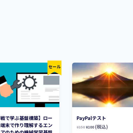
セール
実戦で学ぶ基盤構築】ロー
PayPalテスト
ル端末で作り理解するエン
(税込)
¥
150
¥
100
ニアのための機械学習基盤