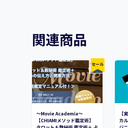
関連商品
セール
〜Movie Academia〜
【
【CHIAMIメソッド鑑定術】
カ
タロット＆数秘術 鑑定術＋ 占
ジ