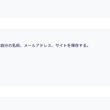
プ
活
用
術
個
に自分の名前、メールアドレス、サイトを保存する。