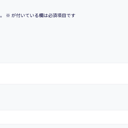
座
＜
。
※
が付いている欄は必須項目です
初
級
編
＞】
WEB
売
上
ア
ッ
プ・
成
約
率
ア
ッ