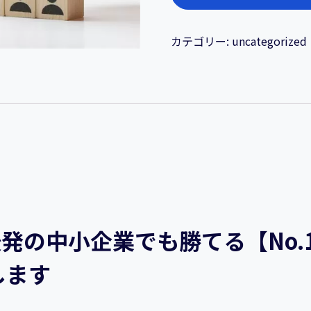
販
オ
ー
カテゴリー:
uncategorized
ナ
ー
必
見
後
発
の
中
小
企
発の中小企業でも勝てる【No.
業
で
します
も
勝