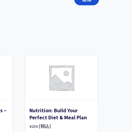
s –
Nutrition: Build Your
Perfect Diet & Meal Plan
(税込)
¥
250