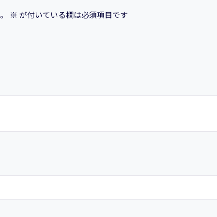
て
。
※
が付いている欄は必須項目です
る
【No.1
ポ
ジ
シ
ョ
ニ
ン
グ
戦
略】
個