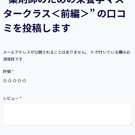
＜
タークラス＜前編＞” の口コ
前
編
＞
ミを投稿します
個
メールアドレスが公開されることはありません。
※
が付いている欄は必
須項目です
評価
*
レビュー
*