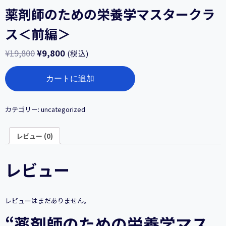
薬剤師のための栄養学マスタークラ
ス＜前編＞
¥
19,800
¥
9,800
(税込)
薬
カートに追加
剤
師
の
た
カテゴリー:
uncategorized
め
の
レビュー (0)
栄
養
学
レビュー
マ
ス
タ
ー
レビューはまだありません。
ク
ラ
“薬剤師のための栄養学マス
ス