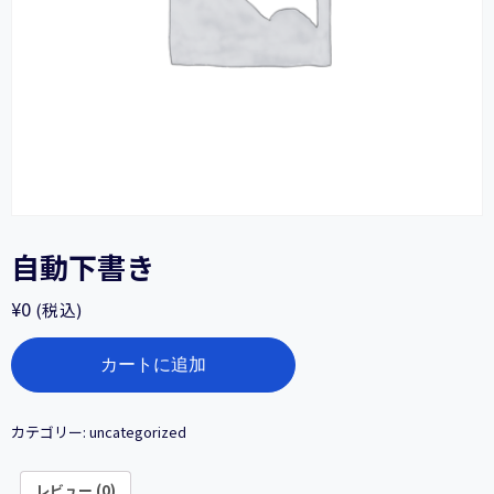
自動下書き
¥
0
(税込)
自
カートに追加
動
下
書
き
カテゴリー:
uncategorized
個
レビュー (0)