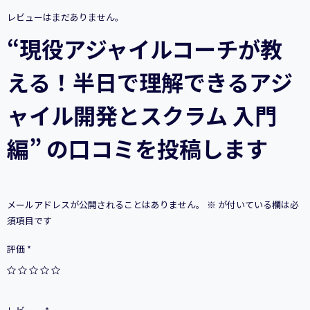
る！
レビューはまだありません。
半
日
“現役アジャイルコーチが教
で
理
える！半日で理解できるアジ
解
で
き
ャイル開発とスクラム 入門
る
ア
編” の口コミを投稿します
ジ
ャ
イ
ル
開
メールアドレスが公開されることはありません。
※
が付いている欄は必
発
と
須項目です
ス
ク
評価
*
ラ
ム
入
門