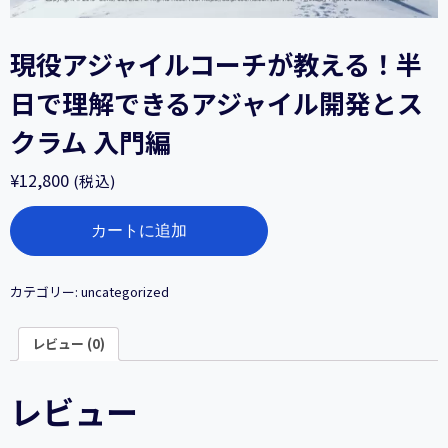
現役アジャイルコーチが教える！半
日で理解できるアジャイル開発とス
クラム 入門編
¥
12,800
(税込)
現
カートに追加
役
ア
ジ
ャ
カテゴリー:
uncategorized
イ
ル
レビュー (0)
コ
ー
チ
レビュー
が
教
え