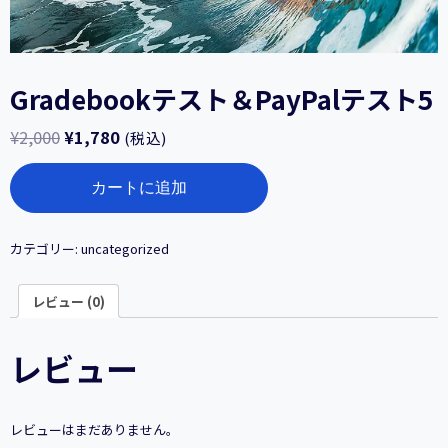
Gradebookテスト＆PayPalテスト5
¥
2,000
¥
1,780
(税込)
Gradebook
カートに追加
テ
ス
ト
＆
カテゴリー:
uncategorized
PayPal
テ
レビュー (0)
ス
ト
5
レビュー
個
レビューはまだありません。