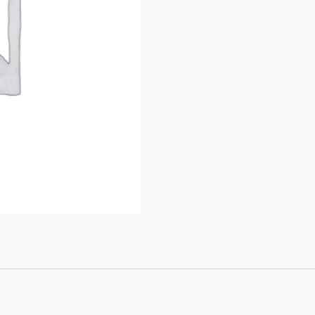
ス
セ
ッ
ト
個