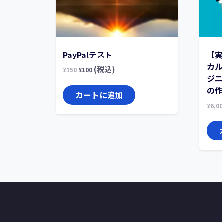
PayPalテスト
【
カ
(税込)
¥
150
¥
100
ジ
の作
カートに追加
¥
6,0