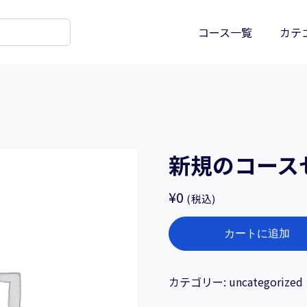
コース一覧
カテ
新規のコース
¥
0
(税込)
新
カートに追加
規
の
コ
カテゴリー:
uncategorized
ー