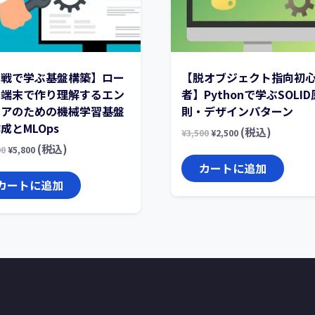
実戦で学ぶ基盤構築】ロー
【脱オブジェクト指向初
ル端末で作り理解するエン
者】Pythonで学ぶSOLID
ニアのための機械学習基盤
則・デザインパターン
成とMLOps
(税込)
¥
3,500
¥
2,500
(税込)
00
¥
5,800
カートに追加
カートに追加