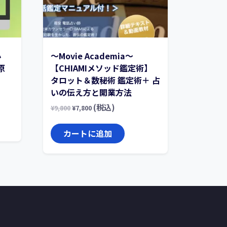
心
〜Movie Academia〜
原
【CHIAMIメソッド鑑定術】
タロット＆数秘術 鑑定術＋ 占
いの伝え方と開業方法
(税込)
¥
9,800
¥
7,800
カートに追加