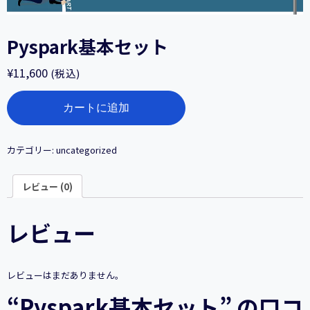
Pyspark基本セット
¥
11,600
(税込)
Pyspark
カートに追加
基
本
セ
ッ
カテゴリー:
uncategorized
ト
個
レビュー (0)
レビュー
レビューはまだありません。
“Pyspark基本セット” の口コ