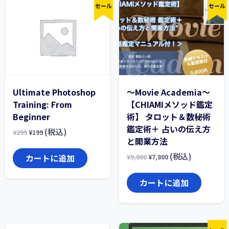
セール
セール
Ultimate Photoshop
〜Movie Academia〜
Training: From
【CHIAMIメソッド鑑定
Beginner
術】 タロット＆数秘術
鑑定術＋ 占いの伝え方
(税込)
¥
299
¥
199
と開業方法
(税込)
カートに追加
¥
9,800
¥
7,800
カートに追加