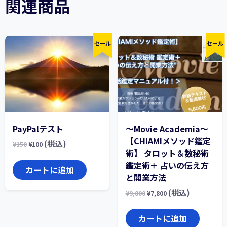
関連商品
セール
セール
PayPalテスト
〜Movie Academia〜
【CHIAMIメソッド鑑定
(税込)
¥
150
¥
100
術】 タロット＆数秘術
鑑定術＋ 占いの伝え方
カートに追加
と開業方法
(税込)
¥
9,800
¥
7,800
カートに追加