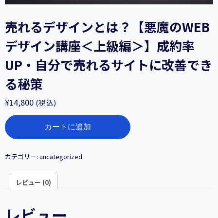
売れるデザインとは？【悪魔のWEB
デザイン講座＜上級編＞】成約率
UP・自分で売れるサイトに改善でき
る秘策
¥
14,800
(税込)
売
カートに追加
れ
る
デ
ザ
カテゴリー:
uncategorized
イ
ン
レビュー (0)
と
は？
【悪
レビュー
魔