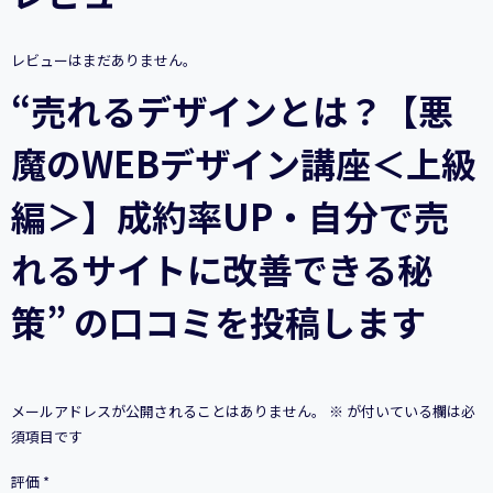
の
WEB
デ
レビューはまだありません。
ザ
イ
“売れるデザインとは？【悪
ン
講
魔のWEBデザイン講座＜上級
座
＜
上
編＞】成約率UP・自分で売
級
編
れるサイトに改善できる秘
＞】
成
約
策” の口コミを投稿します
率
UP・
自
分
で
メールアドレスが公開されることはありません。
※
が付いている欄は必
売
須項目です
れ
る
評価
*
サ