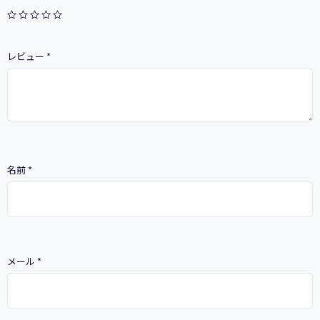
イ
ト
に
改
レビュー
*
善
で
き
る
秘
策
個
名前
*
メール
*