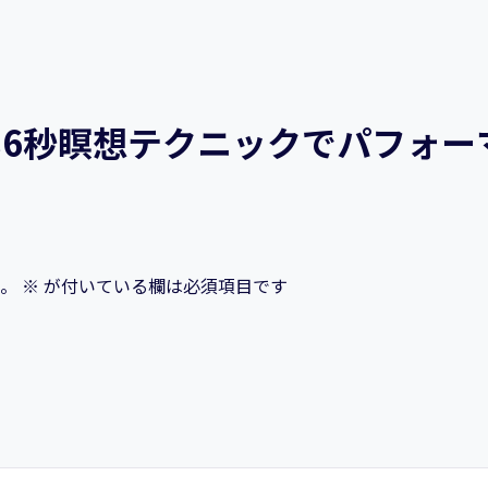
フ
ォ
ー
マ
6秒瞑想テクニックでパフォー
ン
ス
向
上
す
。
※
が付いている欄は必須項目です
る
方
法
個