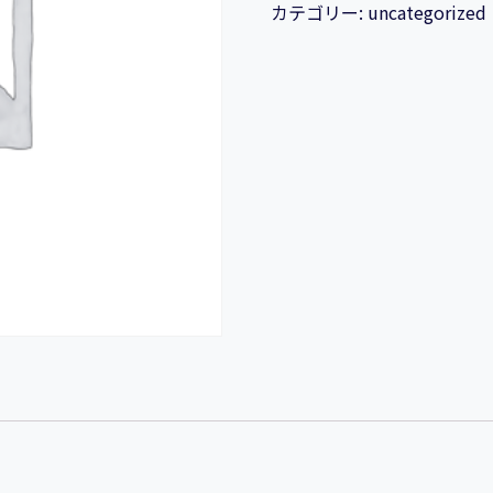
ウ
カテゴリー:
uncategorized
②：
怒
ら
な
い
6
秒
瞑
想
テ
ク
ニ
ッ
ク
で
パ